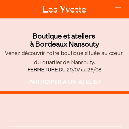
Notre histoire
Boutique et ateliers 
Rejoindre la boutique
à Bordeaux Nansouty
Venez découvrir notre boutique située au cœur 
Les artisanes
du quartier de Nansouty.
FERMETURE DU 29/07 au 26/08
Nos ateliers
PARTICIPER À UN ATELIER
PARTICIPER À UN ATELIER